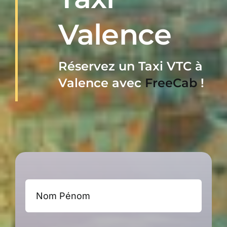
RÉSERVER
Valence
0899255499
Réservez un Taxi VTC à
Valence
avec
FreeCab
!