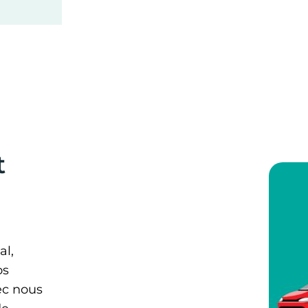
t
al,
os
ec nous