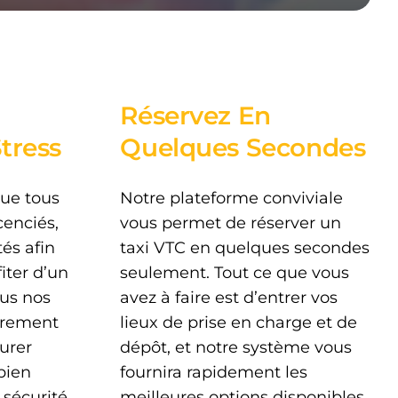
Réservez En
tress
Quelques Secondes
ue tous
Notre plateforme conviviale
cenciés,
vous permet de réserver un
és afin
taxi VTC en quelques secondes
iter d’un
seulement. Tout ce que vous
ous nos
avez à faire est d’entrer vos
èrement
lieux de prise en charge et de
surer
dépôt, et notre système vous
 bien
fournira rapidement les
 sécurité
meilleures options disponibles.