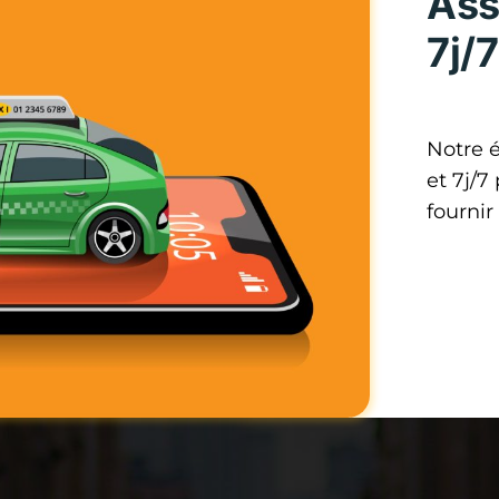
Ass
7j/7
Notre é
et 7j/7
fournir