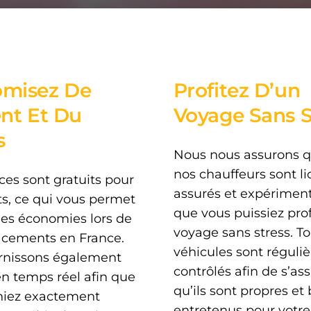
misez De
Profitez D’un
ent Et Du
Voyage Sans S
s
Nous nous assurons q
nos chauffeurs sont li
ces sont gratuits pour
assurés et expériment
ts, ce qui vous permet
que vous puissiez prof
des économies lors de
voyage sans stress. T
acements en France.
véhicules sont réguli
rnissons également
contrôlés afin de s’as
en temps réel afin que
qu’ils sont propres et
hiez exactement
entretenus pour votre