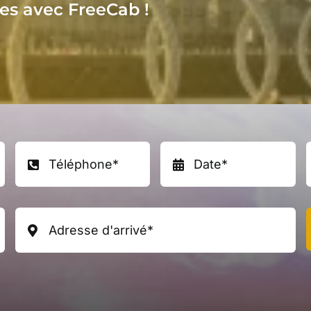
es
avec FreeCab !