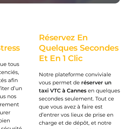
Réservez En
tress
Quelques Secondes
Et En 1 Clic
ue tous
cenciés,
Notre plateforme conviviale
és afin
vous permet de
réserver un
iter d’un
taxi VTC
à Cannes
en quelques
ous nos
secondes seulement. Tout ce
èrement
que vous avez à faire est
surer
d’entrer vos lieux de prise en
 bien
charge et de dépôt, et notre
 sécurité