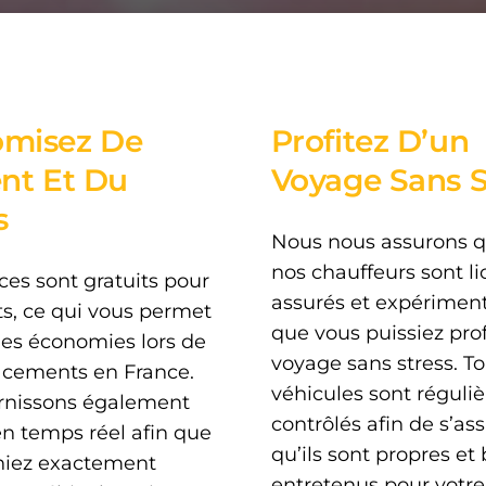
misez De
Profitez D’un
ent Et Du
Voyage Sans S
s
Nous nous assurons q
nos chauffeurs sont li
ces sont gratuits pour
assurés et expériment
ts, ce qui vous permet
que vous puissiez prof
des économies lors de
voyage sans stress. T
acements en France.
véhicules sont réguli
rnissons également
contrôlés afin de s’as
en temps réel afin que
qu’ils sont propres et
hiez exactement
entretenus pour votre