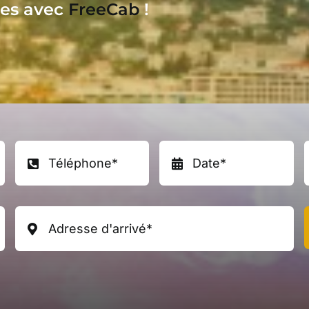
nes
avec
FreeCab
!