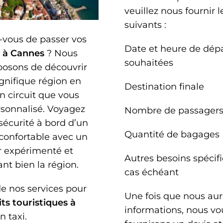
veuillez nous fournir l
suivants :
-vous de passer vos
Date et heure de dép
 à Cannes
? Nous
souhaitées
posons de découvrir
gnifique région en
Destination finale
n circuit que vous
rsonnalisé. Voyagez
Nombre de passager
sécurité à bord d’un
Quantité de bagages
confortable avec un
r expérimenté et
Autres besoins spécifi
nt bien la région.
cas échéant
de nos services pour
Une fois que nous aur
its touristiques à
informations, nous vo
n taxi.