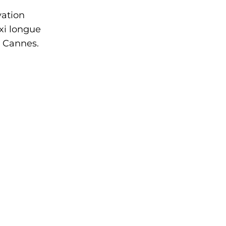
vation
axi longue
e Cannes.