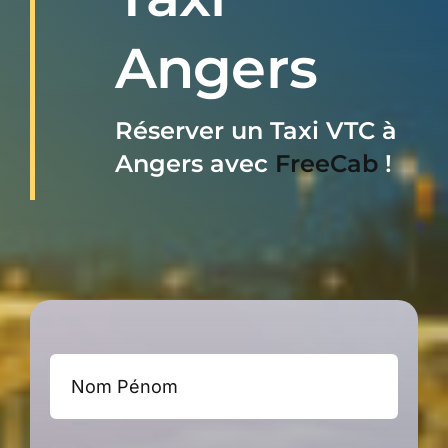
RÉSERVER
Angers
0899255499
Réserver un Taxi VTC à
Angers
avec
FreeCab
!