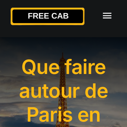
Passer
au
Togg
contenu
Navi
ACCUEIL
Que faire
À PROPOS
SERVICES
autour de
ACTUALITÉS
Paris en
CONTACT