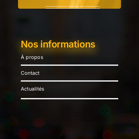
Nos informations
À propos
Contact
Actualités