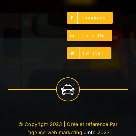
Facebook
LinkedIn
Twitter
© Copyright 2023 | Crée et référencé Par
l’agence web marketing
Jinfo
2023