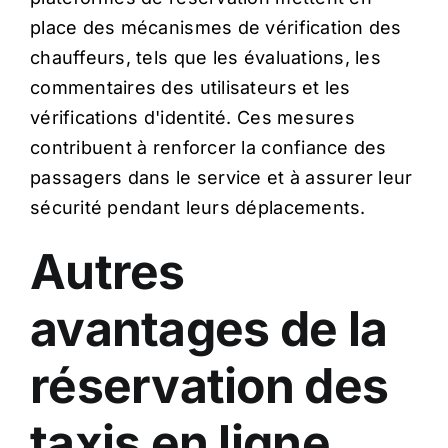
place des mécanismes de vérification des
chauffeurs, tels que les évaluations, les
commentaires des utilisateurs et les
vérifications d'identité. Ces mesures
contribuent à renforcer la confiance des
passagers dans le service et à assurer leur
sécurité pendant leurs déplacements.
Autres
avantages de la
réservation des
taxis en ligne