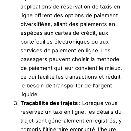
applications de réservation de taxis en
ligne offrent des options de paiement
diversifiées, allant des paiements en
espèces aux cartes de crédit, aux
portefeuilles électroniques ou aux
services de paiement en ligne. Les
passagers peuvent choisir la méthode
de paiement qui leur convient le mieux,
ce qui facilite les transactions et réduit
le besoin de transporter de l'argent
liquide.
Traçabilité des trajets :
Lorsque vous
réservez un taxi en ligne, les détails du
trajet sont généralement enregistrés, y
compris l'itinéraire emprunté, l'heure