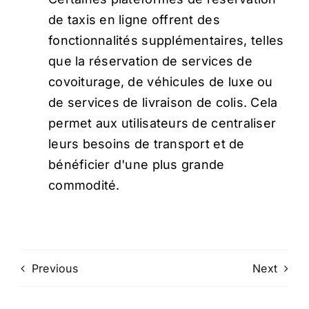
de taxis en ligne offrent des
fonctionnalités supplémentaires, telles
que la réservation de services de
covoiturage, de véhicules de luxe ou
de services de livraison de colis. Cela
permet aux utilisateurs de centraliser
leurs besoins de transport et de
bénéficier d'une plus grande
commodité.
Previous
Next