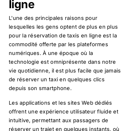
ligne
L'une des principales raisons pour
lesquelles les gens optent de plus en plus
pour la réservation de taxis en ligne est la
commodité offerte par les plateformes
numériques. À une époque où la
technologie est omniprésente dans notre
vie quotidienne, il est plus facile que jamais
de réserver un taxi en quelques clics
depuis son smartphone.
Les applications et les sites Web dédiés
offrent une expérience utilisateur fluide et
intuitive, permettant aux passagers de
réserver un trajet en quelques instants, où