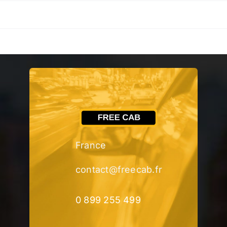
France
contact@freecab.fr
0 899 255 499